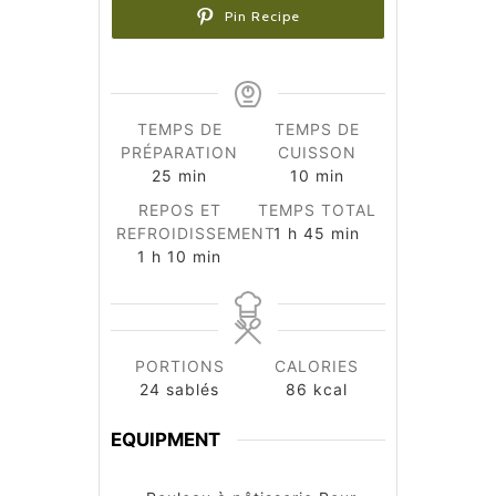
Pin Recipe
TEMPS DE
TEMPS DE
PRÉPARATION
CUISSON
minutes
minutes
25
min
10
min
REPOS ET
TEMPS TOTAL
heure
minutes
REFROIDISSEMENT
1
h
45
min
heure
minutes
1
h
10
min
PORTIONS
CALORIES
24
sablés
86
kcal
EQUIPMENT