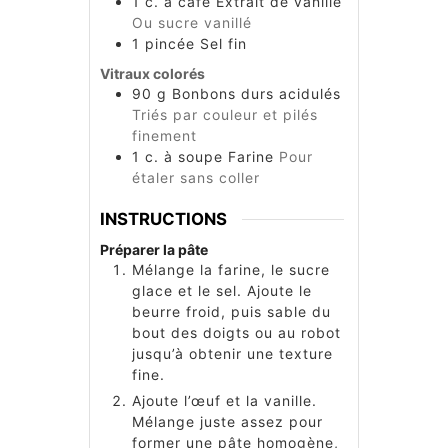
1
c. à café
Extrait de vanille
Ou sucre vanillé
1
pincée
Sel fin
Vitraux colorés
90
g
Bonbons durs acidulés
Triés par couleur et pilés
finement
1
c. à soupe
Farine
Pour
étaler sans coller
INSTRUCTIONS
Préparer la pâte
Mélange la farine, le sucre
glace et le sel. Ajoute le
beurre froid, puis sable du
bout des doigts ou au robot
jusqu’à obtenir une texture
fine.
Ajoute l’œuf et la vanille.
Mélange juste assez pour
former une pâte homogène,