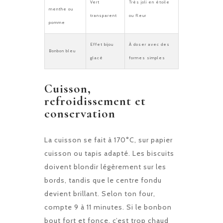
Vert
Très joli en étoile
menthe ou
transparent
ou fleur
pomme
Effet bijou
À doser avec des
Bonbon bleu
glacé
formes simples
Cuisson,
refroidissement et
conservation
La cuisson se fait à 170°C, sur papier
cuisson ou tapis adapté. Les biscuits
doivent blondir légèrement sur les
bords, tandis que le centre fondu
devient brillant. Selon ton four,
compte 9 à 11 minutes. Si le bonbon
bout fort et fonce, c’est trop chaud