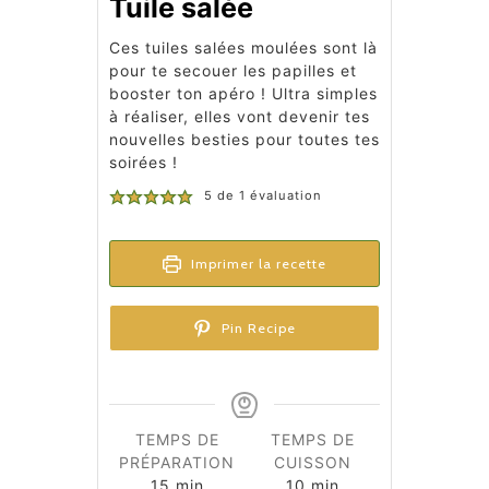
Tuile salée
Ces tuiles salées moulées sont là
pour te secouer les papilles et
booster ton apéro ! Ultra simples
à réaliser, elles vont devenir tes
nouvelles besties pour toutes tes
soirées !
5
de 1 évaluation
Imprimer la recette
Pin Recipe
TEMPS DE
TEMPS DE
PRÉPARATION
CUISSON
minutes
minutes
15
min
10
min