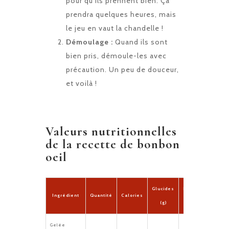
pour qu’ils prennent bien. Ça
prendra quelques heures, mais
le jeu en vaut la chandelle !
Démoulage :
Quand ils sont
bien pris, démoule-les avec
précaution. Un peu de douceur,
et voilà !
Valeurs nutritionnelles
de la recette de bonbon
oeil
Glucides
Protéines
Lipi
Ingrédient
Quantité
Calories
(g)
(g)
(g
Gelée