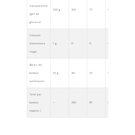
transparente
100 g
310
77
0
0
(gel de
glucose)
Colorant
alimentaire
1 g
0
0
0
0
rouge
Billes de
bonbon
10 g
40
10
0
0
noir/marron
Total par
bonbon
–
350
87
0
0
(approx.)