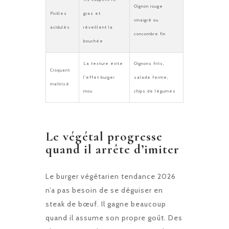
Oignon rouge
Pickles
gras et
vinaigré ou
acidulés
réveillent la
concombre fin
bouchée
La texture évite
Oignons frits,
Croquant
l’effet burger
salade ferme,
maîtrisé
mou
chips de légumes
Le végétal progresse
quand il arrête d’imiter
Le burger végétarien tendance 2026
n’a pas besoin de se déguiser en
steak de bœuf. Il gagne beaucoup
quand il assume son propre goût. Des