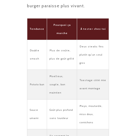
burger paraisse plus vivant.
Pourquoi ça
Tendance
À tester chez toi
marche
Deux steaks fins
Double
Plus de croûte,
plutôt qu’un seul
smash
plus de goût grillé
gros
Moelleux,
Toastage côté mie
Potato bun
souple, bon
avant montage
maintien
Mayo, moutarde,
Sauce
Goût plus profond
miso doux,
umami
sans lourdeur
cornichons
Ils coupent le