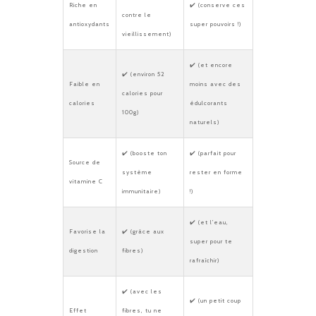
Riche en
✔️ (conserve ces
contre le
antioxydants
super pouvoirs !)
vieillissement)
✔️ (et encore
✔️ (environ 52
Faible en
moins avec des
calories pour
calories
édulcorants
100g)
naturels)
✔️ (booste ton
✔️ (parfait pour
Source de
système
rester en forme
vitamine C
immunitaire)
!)
✔️ (et l’eau,
Favorise la
✔️ (grâce aux
super pour te
digestion
fibres)
rafraîchir)
✔️ (avec les
✔️ (un petit coup
Effet
fibres, tu ne