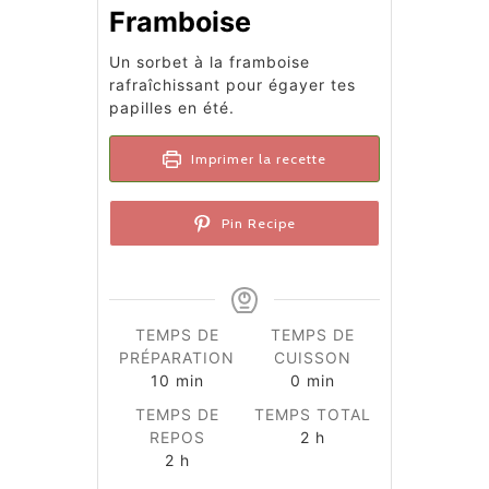
Framboise
Un sorbet à la framboise
rafraîchissant pour égayer tes
papilles en été.
Imprimer la recette
Pin Recipe
TEMPS DE
TEMPS DE
PRÉPARATION
CUISSON
minutes
minutes
10
min
0
min
TEMPS DE
TEMPS TOTAL
heures
REPOS
2
h
heures
2
h