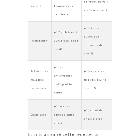
de fouet, parfait
satiété
termines pas
après un repas)
l’assiette)
✔️ (et c’est
✔️ (framboises à
sucré, que
Hydratation
90% d’eau, c’est
demander de
idéal)
plus ?)
✔️ (les
Prévient les
✔️ (et ça, c’est
antioxydants
maladies
trop cool pour ta
protègent ton
cardiaques
health !)
cœur)
✔️ (pour tes
✔️ (le parfait
Énergisant
soirées entre
snack d’été)
amis)
Et si tu as aimé cette recette, tu