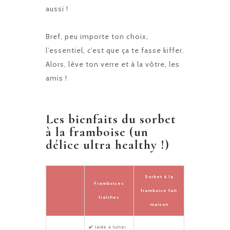
aussi !
Bref, peu importe ton choix,
l’essentiel, c’est que ça te fasse kiffer.
Alors, lève ton verre et à la vôtre, les
amis !
Les bienfaits du sorbet
à la framboise (un
délice ultra healthy !)
Sorbet à la
Framboises
framboise fait
fraîches
maison
✔️ (aide à lutter