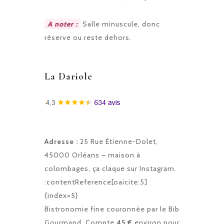
A noter :
Salle minuscule, donc
réserve ou reste dehors.
La Dariole
Adresse :
25 Rue Étienne-Dolet,
45000 Orléans – maison à
colombages, ça claque sur Instagram.
:contentReference[oaicite:5]
{index=5}
Bistronomie fine couronnée par le Bib
Gourmand. Compte
45 €
environ pour