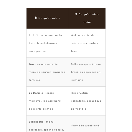
👎 Ce qu’on aime
👍 Ce qu’on adore
moins
Le Lift :
panorama sur la
Addition costaude le
Loire, brunch dominical,
soir, service parfois
cave pointue
lent
Gric :
cuisine ouverte,
Salle riquiqui, créneau
menu saisonnier, ambiance
limité au déjeuner en
familiale
semaine
La Dariole :
cadre
Réservation
médiéval, Bib Gourmand,
obligatoire, acoustique
desserts soignés
perfectible
L’Hibiscus :
menu
Fermé le week-end,
abordable, options veggie,