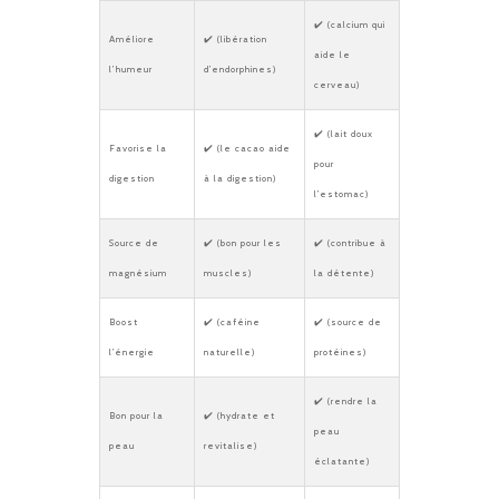
✔️ (calcium qui
Améliore
✔️ (libération
aide le
l’humeur
d’endorphines)
cerveau)
✔️ (lait doux
Favorise la
✔️ (le cacao aide
pour
digestion
à la digestion)
l’estomac)
Source de
✔️ (bon pour les
✔️ (contribue à
magnésium
muscles)
la détente)
Boost
✔️ (caféine
✔️ (source de
l’énergie
naturelle)
protéines)
✔️ (rendre la
Bon pour la
✔️ (hydrate et
peau
peau
revitalise)
éclatante)