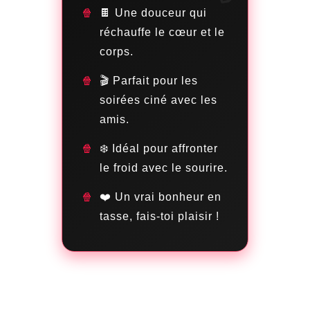
🍫 Une douceur qui
réchauffe le cœur et le
corps.
🎬 Parfait pour les
soirées ciné avec les
amis.
❄️ Idéal pour affronter
le froid avec le sourire.
❤️ Un vrai bonheur en
tasse, fais-toi plaisir !