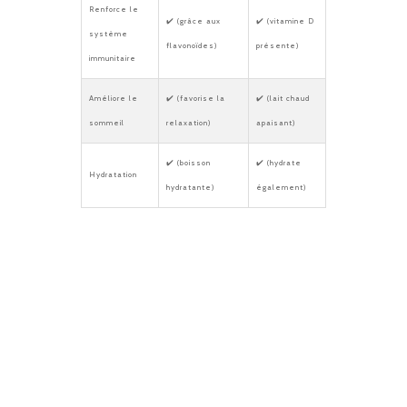
Renforce le
✔️ (grâce aux
✔️ (vitamine D
système
flavonoïdes)
présente)
immunitaire
Améliore le
✔️ (favorise la
✔️ (lait chaud
sommeil
relaxation)
apaisant)
✔️ (boisson
✔️ (hydrate
Hydratation
hydratante)
également)