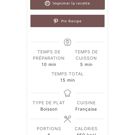
Imprimer la recette
Pin Recipe
TEMPS DE
TEMPS DE
PRÉPARATION
CUISSON
minutes
minutes
10
min
5
min
TEMPS TOTAL
minutes
15
min
TYPE DE PLAT
CUISINE
Boisson
Française
PORTIONS
CALORIES
4
450
kcal