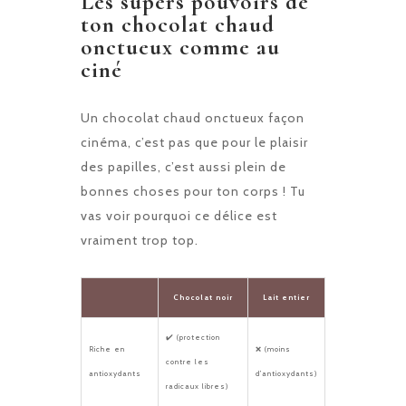
Les supers pouvoirs de
ton chocolat chaud
onctueux comme au
ciné
Un chocolat chaud onctueux façon
cinéma, c’est pas que pour le plaisir
des papilles, c’est aussi plein de
bonnes choses pour ton corps ! Tu
vas voir pourquoi ce délice est
vraiment trop top.
Chocolat noir
Lait entier
✔️ (protection
Riche en
❌ (moins
contre les
antioxydants
d’antioxydants)
radicaux libres)