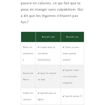
pauvre en calories, ce qui fait que tu
peux en manger sans culpabiliser. Qui
a dit que les légumes n’étaient pas
fun ?
Brocoli cuit
Brocoli cru
Riche en
✔️ (super pour le
✔️ (mais un peu
vitamines
système
moins quand
C
immunitaire)
même)
✔️ (pareil, mais
Source de
✔️ (pour le transit
cru c’est plus
fibres
au top)
croquant)
Faible en
✔️ (parfait pour la
✔️ (qui dit mieux ?)
calories
ligne)