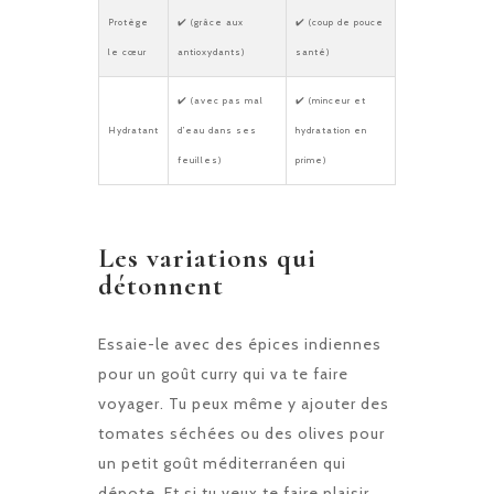
Protège
✔️ (grâce aux
✔️ (coup de pouce
le cœur
antioxydants)
santé)
✔️ (avec pas mal
✔️ (minceur et
Hydratant
d’eau dans ses
hydratation en
feuilles)
prime)
Les variations qui
détonnent
Essaie-le avec des épices indiennes
pour un goût curry qui va te faire
voyager. Tu peux même y ajouter des
tomates séchées ou des olives pour
un petit goût méditerranéen qui
dépote. Et si tu veux te faire plaisir,