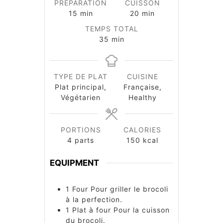
PRÉPARATION
CUISSON
minutes
minutes
15
min
20
min
TEMPS TOTAL
minutes
35
min
TYPE DE PLAT
CUISINE
Plat principal,
Française,
Végétarien
Healthy
PORTIONS
CALORIES
4
parts
150
kcal
EQUIPMENT
1 Four
Pour griller le brocoli
à la perfection.
1 Plat à four
Pour la cuisson
du brocoli.