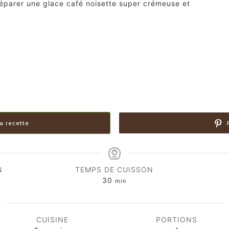
éparer une glace café noisette super crémeuse et
a recette
P
N
TEMPS DE CUISSON
minutes
30
min
CUISINE
PORTIONS