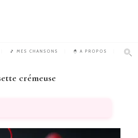
🎵 MES CHANSONS
🐣 A PROPOS
isette crémeuse