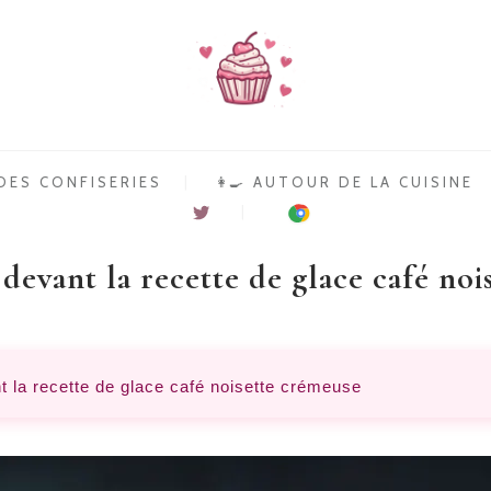
 DES CONFISERIES
👩‍🍳 AUTOUR DE LA CUISINE
Suivre
Installer
TonBonbon
l?
sur
extension
Twitter
nutrition
TonBonbon
devant la recette de glace café no
pour
Chrome
t la recette de glace café noisette crémeuse