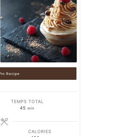
in Recipe
TEMPS TOTAL
minutes
45
min
CALORIES