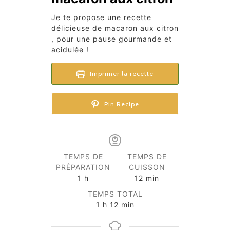
Je te propose une recette
délicieuse de macaron aux citron​
, pour une pause gourmande et
acidulée !
Imprimer la recette
Pin Recipe
TEMPS DE
TEMPS DE
PRÉPARATION
CUISSON
heure
minutes
1
h
12
min
TEMPS TOTAL
heure
minutes
1
h
12
min