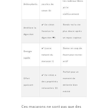
les radicaux libres
Antioxydants
zestes de
et le
citron 🍋)
vieillissement
✔️ (le citron
Rends-toi la vie
Améliore la
favorise la
plus douce après
digestion
digestion 🍽️)
un repas copieux
✔️ (sucre
Donne un coup de
Énergie
naturel du
fouet pour rester
rapide
macaron ⚡)
actif
Parfait pour un
✔️ (le citron a
Effet
moment de
des propriétés
apaisant
détente bien
relaxantes 🌼)
mérité
Ces macarons ne sont pas que des