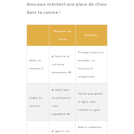
douceurs méritent une place de choix
dans ta cuisine !
Macaron au
Bienfaits
citron
Protège contre les
✔️ (booste le
Riche en
maladies et
système
vitamine C
favorise la
immunitaire 🌟)
récupération
✔️ (idéal pour
Parfait pour garder
Faible en
un petit plaisir
la ligne sans
calories
sans
sacrifier le goût
culpabilité 🍰)
Aide à combattre
✔️ (grâce aux