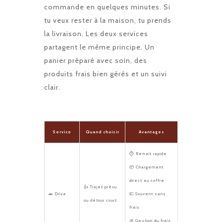
commande en quelques minutes. Si
tu veux rester à la maison, tu prends
la livraison. Les deux services
partagent le même principe. Un
panier préparé avec soin, des
produits frais bien gérés et un suivi
clair.
Service
Quand choisir
Avantages
⏱️ Retrait rapide
📦 Chargement
direct au coffre
👍 Trajet prévu
🚗 Drive
💶 Souvent sans
ou détour court
frais
🧊 Gestion du frais