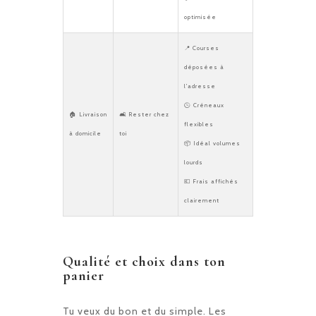
optimisée
📍 Courses
déposées à
l’adresse
🕒 Créneaux
🏠 Livraison
🛋️ Rester chez
flexibles
à domicile
toi
📦 Idéal volumes
lourds
💶 Frais affichés
clairement
Qualité et choix dans ton
panier
Tu veux du bon et du simple. Les