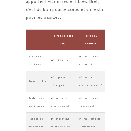
apportent vitamines et fibres. Bref,
c’est du bon pour le corps et un festin
pour les papilles.
Jarret de porc
Jarret au
rôti
bouillon
Source de
✔️ (mais moins
✔️ (très riche)
protéines
concentré)
✔️ (important pour
✔️ (mais en
Apport en fer
l’énergie)
quantité moindre)
Acides gras
✔️ (surtout si
✔️ (mais moins
bénéfiques
bien préparé)
savoureux)
Facilité de
✔️ (un plat qui
✔️ (mais plus de
préparation
mijote tout seul)
surveillance)