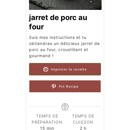
jarret de porc au
four​
Suis mes instructions et tu
obtiendras un délicieux jarret de
porc au four, croustillant et
gourmand !
Imprimer la recette
Pin Recipe
TEMPS DE
TEMPS DE
PRÉPARATION
CUISSON
minutes
heures
15
min
2
h