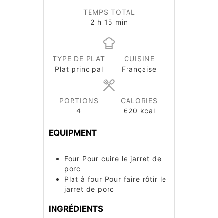
TEMPS TOTAL
heures
minutes
2
h
15
min
TYPE DE PLAT
CUISINE
Plat principal
Française
PORTIONS
CALORIES
4
620
kcal
EQUIPMENT
Four
Pour cuire le jarret de
porc
Plat à four
Pour faire rôtir le
jarret de porc
INGRÉDIENTS