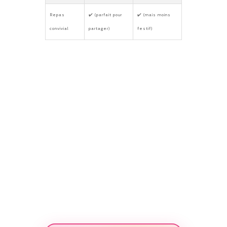
Repas
✔️ (parfait pour
✔️ (mais moins
convivial
partager)
festif)