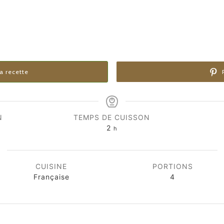
a recette
P
N
TEMPS DE CUISSON
heures
2
h
CUISINE
PORTIONS
Française
4