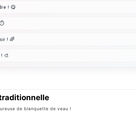
re ! 😋
 ⏱️
ir ! 🌈
! 🎨
raditionnelle
oureuse de blanquette de veau !