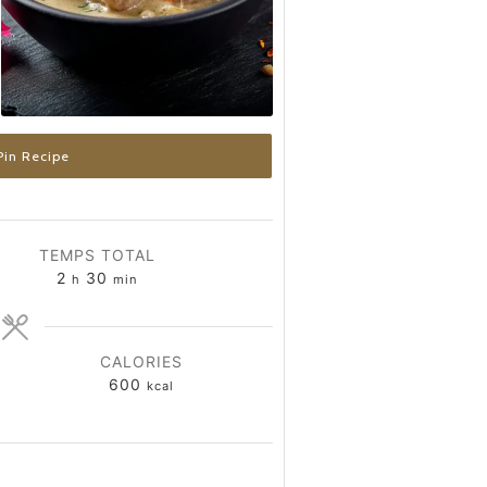
in Recipe
TEMPS TOTAL
heures
minutes
2
30
h
min
CALORIES
600
kcal