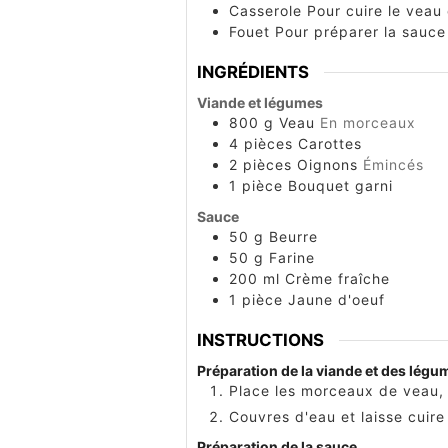
Casserole
Pour cuire le veau
Fouet
Pour préparer la sauce
INGRÉDIENTS
Viande et légumes
800
g
Veau
En morceaux
4
pièces
Carottes
2
pièces
Oignons
Émincés
1
pièce
Bouquet garni
Sauce
50
g
Beurre
50
g
Farine
200
ml
Crème fraîche
1
pièce
Jaune d'oeuf
INSTRUCTIONS
Préparation de la viande et des légu
Place les morceaux de veau, 
Couvres d'eau et laisse cuir
Préparation de la sauce