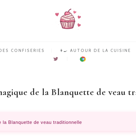
 DES CONFISERIES
👩‍🍳 AUTOUR DE LA CUISINE
Suivre
Installer
TonBonbon
l?
sur
extension
Twitter
nutrition
TonBonbon
pour
Chrome
magique de la Blanquette de veau tr
 la Blanquette de veau traditionnelle