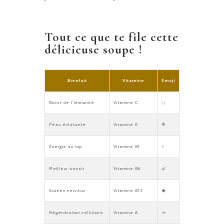
Tout ce que te file cette
délicieuse soupe !
Bienfait
Vitamine
Emoji
Boost de l’immunité
Vitamine C
🍊
Peau éclatante
Vitamine E
🌟
Énergie au top
Vitamine B1
⚡
Meilleur transit
Vitamine B6
🌿
Soutien nerveux
Vitamine B12
🧠
Régénération cellulaire
Vitamine A
🥕