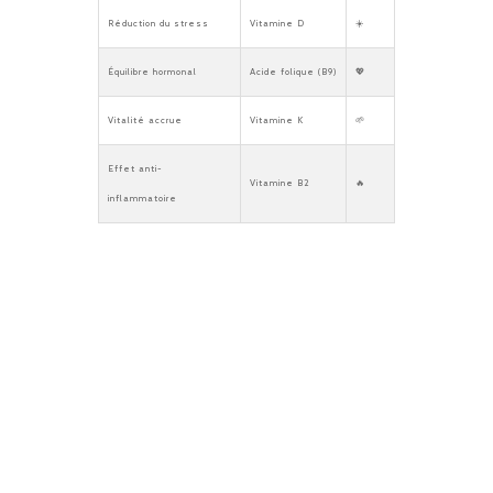
Réduction du stress
Vitamine D
☀️
Équilibre hormonal
Acide folique (B9)
💖
Vitalité accrue
Vitamine K
🌱
Effet anti-
Vitamine B2
🔥
inflammatoire